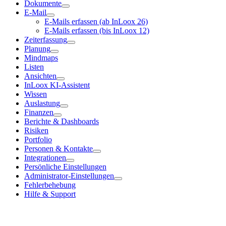
Dokumente
E-Mail
E-Mails erfassen (ab InLoox 26)
E-Mails erfassen (bis InLoox 12)
Zeiterfassung
Planung
Mindmaps
Listen
Ansichten
InLoox KI-Assistent
Wissen
Auslastung
Finanzen
Berichte & Dashboards
Risiken
Portfolio
Personen & Kontakte
Integrationen
Persönliche Einstellungen
Administrator-Einstellungen
Fehlerbehebung
Hilfe & Support