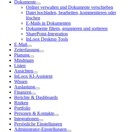
Dokumente
Ordner verwalten und Dokumente verschieben
Datei hochladen, bearbeiten, kommentieren oder
löschen
E-Mails in Dokumenten
Dokumente filtern, gruppieren und sortieren
SharePoint-Integration
InLoox Desktop Tools
E-Mail
Zeiterfassung
Planung
Mindmaps
Listen
Ansichten
InLoox KI-Assistent
Wissen
Auslastung
Finanzen
Berichte & Dashboards
Risiken
Portfolio
Personen & Kontakte
Integrationen
Persönliche Einstellungen
Administrator-Einstellungen