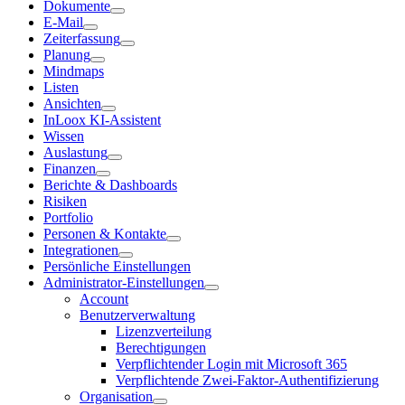
Dokumente
E-Mail
Zeiterfassung
Planung
Mindmaps
Listen
Ansichten
InLoox KI-Assistent
Wissen
Auslastung
Finanzen
Berichte & Dashboards
Risiken
Portfolio
Personen & Kontakte
Integrationen
Persönliche Einstellungen
Administrator-Einstellungen
Account
Benutzerverwaltung
Lizenzverteilung
Berechtigungen
Verpflichtender Login mit Microsoft 365
Verpflichtende Zwei-Faktor-Authentifizierung
Organisation